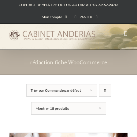
Passer
CONTACT DE 9H À 19H DU LUN AU DIM AU :
07.69.67.24.13
au
contenu
Mon compte
PANIER
rédaction fiche WooCommerce
Trier par
Commande par défaut
Montrer
18 produits