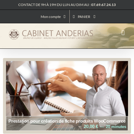
Passer
CONTACT DE 9H À 19H DU LUN AU DIM AU :
07.69.67.24.13
au
contenu
Mon compte
PANIER
Prestation pour création de fiche produits WooCommerce
20,00
€
20 minutes