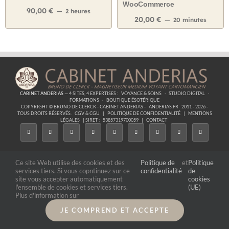
WooCommerce
90,00
€
2 heures
20,00
€
20 minutes
CABINET ANDERIAS
— 4 SITES, 4 EXPERTISES :
VOYANCE & SOINS
·
STUDIO DIGITAL
·
FORMATIONS
·
BOUTIQUE ÉSOTÉRIQUE
COPYRIGHT © BRUNO DE CLERCK - CABINET ANDERIAS -
ANDERIAS.FR
2011 - 2026 -
TOUS DROITS RÉSERVÉS.
CGV & CGU
|
POLITIQUE DE CONFIDENTIALITÉ
|
MENTIONS
LÉGALES
| SIRET :
53857319700059
|
CONTACT
Ce site Web utilise des cookies et des
Politique de
et
Politique
services tiers. Si vous copntinuez sur ce
confidentialité
de
site vous accepter automatiquement
cookies
l'ensemble de cookies et services tiers.
(UE)
Plus d'information sur
JE COMPREND ET ACCEPTE