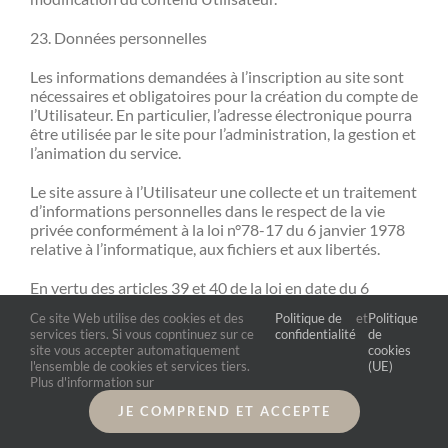
23. Données personnelles
Les informations demandées à l’inscription au site sont
nécessaires et obligatoires pour la création du compte de
l’Utilisateur. En particulier, l’adresse électronique pourra
être utilisée par le site pour l’administration, la gestion et
l’animation du service.
Le site assure à l’Utilisateur une collecte et un traitement
d’informations personnelles dans le respect de la vie
privée conformément à la loi n°78-17 du 6 janvier 1978
relative à l’informatique, aux fichiers et aux libertés.
En vertu des articles 39 et 40 de la loi en date du 6
janvier 1978, l’Utilisateur dispose d’un droit d’accès, de
Ce site Web utilise des cookies et des
Politique de
et
Politique
rectification, de suppression et d’opposition de ses
services tiers. Si vous copntinuez sur ce
confidentialité
de
données personnelles. L’Utilisateur exerce ce droit via :
site vous accepter automatiquement
cookies
l'ensemble de cookies et services tiers.
(UE)
son espace personnel ;
Plus d'information sur
par mail à contact@anderias.fr;
JE COMPREND ET ACCEPTE
par voie postale à Bruno De Clerck au 23 rue des carmes,
appt6, 17500 Jonzac.