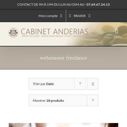
Passer
CONTACT DE 9H À 19H DU LUN AU DIM AU :
07.69.67.24.13
au
contenu
Mon compte
PANIER
webmaster freelance
Trier par
Date
Montrer
18 produits