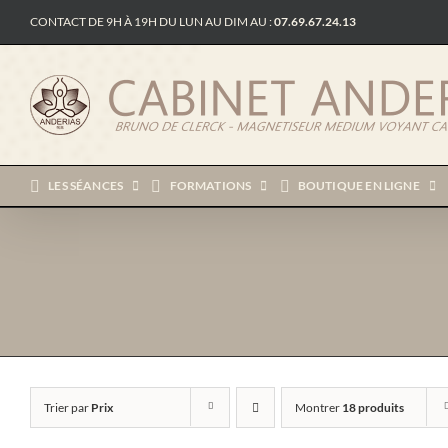
Passer
CONTACT DE 9H À 19H DU LUN AU DIM AU :
07.69.67.24.13
au
contenu
LES SÉANCES
FORMATIONS
BOUTIQUE EN LIGNE
Trier par
Prix
Montrer
18 produits