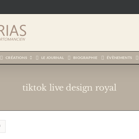
CRÉATIONS
LE JOURNAL
BIOGRAPHIE
ÉVÈNEMENTS
tiktok live design royal