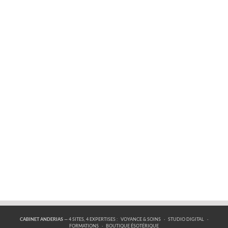
CABINET ANDERIAS
— 4 SITES, 4 EXPERTISES :
VOYANCE & SOINS
·
STUDIO DIGITAL
·
FORMATIONS
·
BOUTIQUE ÉSOTÉRIQUE