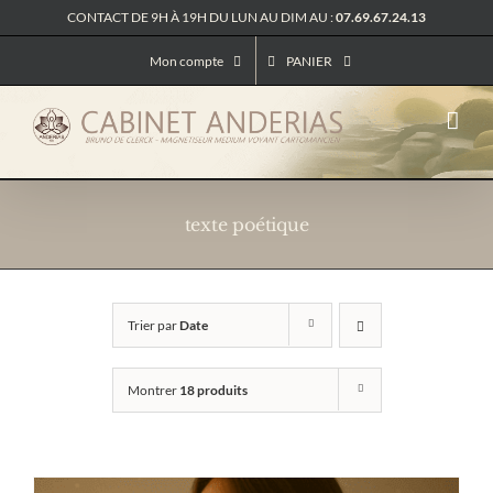
Passer
CONTACT DE 9H À 19H DU LUN AU DIM AU :
07.69.67.24.13
au
contenu
Mon compte
PANIER
texte poétique
Trier par
Date
Montrer
18 produits