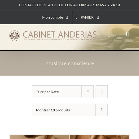
Passer
CONTACT DE 9H À 19H DU LUN AU DIM AU :
07.69.67.24.13
au
contenu
Mon compte
PANIER
musique consciente
Trier par
Date
Montrer
18 produits