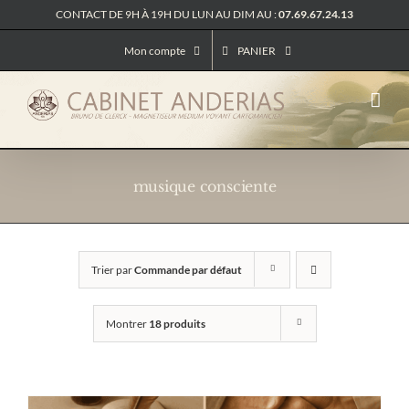
Passer
CONTACT DE 9H À 19H DU LUN AU DIM AU :
07.69.67.24.13
au
contenu
Mon compte
PANIER
musique consciente
Trier par
Commande par défaut
Montrer
18 produits