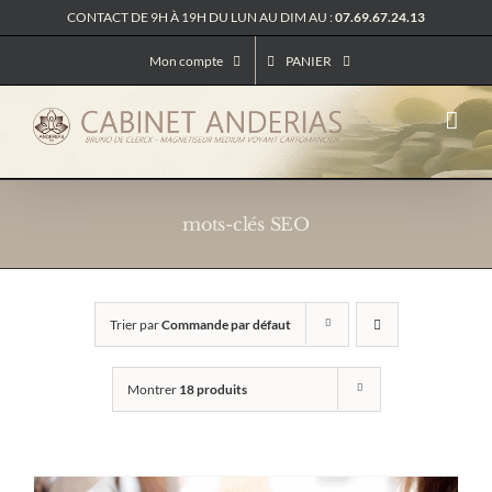
Passer
CONTACT DE 9H À 19H DU LUN AU DIM AU :
07.69.67.24.13
au
contenu
Mon compte
PANIER
mots-clés SEO
Trier par
Commande par défaut
Montrer
18 produits