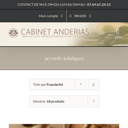
Passer
CONTACT DE 9H À 19H DU LUN AU DIM AU :
07.69.67.24.13
au
contenu
Mon compte
PANIER
accords toltèques
Trier par
Popularité
Montrer
18 produits