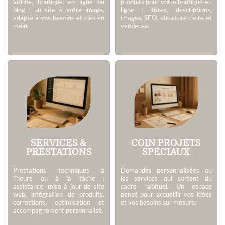
vitrine, boutique en ligne ou
produits pour votre boutique en
blog : un site à votre image,
ligne : titres, descriptions,
adapté à vos besoins et clés en
images, SEO, structure claire et
main.
vendeuse.
SERVICES &
COIN PROJETS
PRESTATIONS
SPÉCIAUX
Prestations techniques à
Demandes personnalisées ou
l’heure ou à la tâche :
les services qui sortent du
assistance, mise à jour de site
cadre habituel. Un espace
web, intégration de produits,
pensé pour accueillir vos idées
corrections, optimisation et
et vos besoins sur mesure.
accompagnement personnalisé.