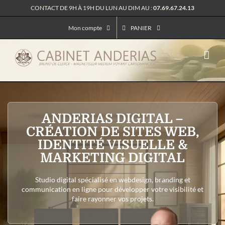
Passer
CONTACT DE 9H À 19H DU LUN AU DIM AU :
07.69.67.24.13
au
contenu
Mon compte
PANIER
ANDERIAS DIGITAL –
CRÉATION DE SITES WEB,
IDENTITÉ VISUELLE &
MARKETING DIGITAL
Studio digital spécialisé en webdesign, branding et
communication en ligne pour développer votre visibilité et
faire rayonner vos projets.