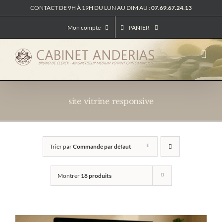
Passer
CONTACT DE 9H À 19H DU LUN AU DIM AU :
07.69.67.24.13
au
contenu
Mon compte
PANIER
site vitrine responsive
Trier par
Commande par défaut
Montrer
18 produits