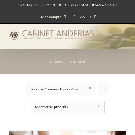
Passer
CONTACT DE 9H À 19H DU LUN AU DIM AU :
07.69.67.24.13
au
contenu
Mon compte
PANIER
mise à jour site
Trier par
Commande par défaut
Montrer
18 produits