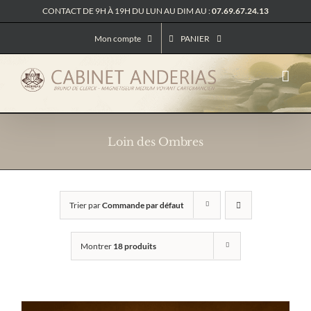
Passer
CONTACT DE 9H À 19H DU LUN AU DIM AU :
07.69.67.24.13
au
contenu
Mon compte
PANIER
Loin des Ombres
Trier par
Commande par défaut
Montrer
18 produits