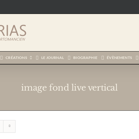
CRÉATIONS
LE JOURNAL
BIOGRAPHIE
ÉVÈNEMENTS
image fond live vertical