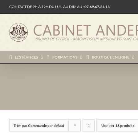
Passer
CONTACT DE 9H À 19H DU LUN AU DIM AU :
07.69.67.24.13
au
contenu
LES SÉANCES
FORMATIONS
BOUTIQUE EN LIGNE
Trier par
Commande par défaut
Montrer
18 produits