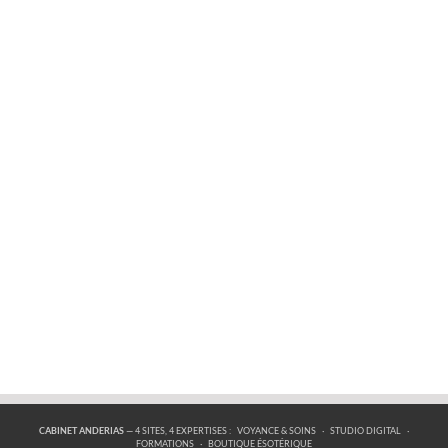
CABINET ANDERIAS
— 4 SITES, 4 EXPERTISES :
VOYANCE & SOINS
·
STUDIO DIGITAL
·
FORMATIONS
·
BOUTIQUE ÉSOTÉRIQUE