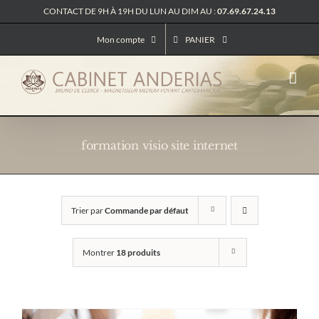
Passer
CONTACT DE 9H À 19H DU LUN AU DIM AU :
07.69.67.24.13
au
contenu
Mon compte
PANIER
formation visio site internet
Trier par
Commande par défaut
Montrer
18 produits