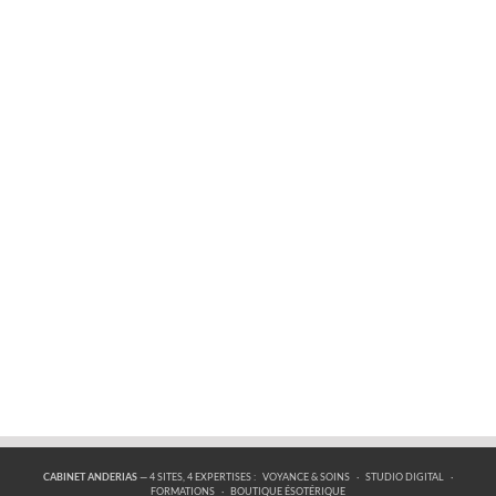
CABINET ANDERIAS
— 4 SITES, 4 EXPERTISES :
VOYANCE & SOINS
·
STUDIO DIGITAL
·
FORMATIONS
·
BOUTIQUE ÉSOTÉRIQUE