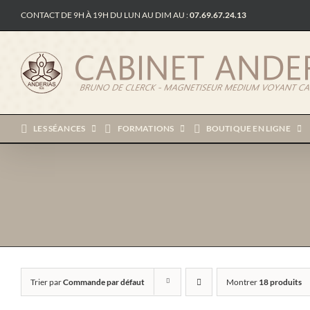
Passer
CONTACT DE 9H À 19H DU LUN AU DIM AU :
07.69.67.24.13
au
contenu
LES SÉANCES
FORMATIONS
BOUTIQUE EN LIGNE
Trier par
Commande par défaut
Montrer
18 produits