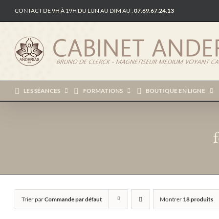
Passer
CONTACT DE 9H À 19H DU LUN AU DIM AU :
07.69.67.24.13
au
contenu
LES SÉANCES
FORMATIONS
BOUTIQUE EN LIGNE
Trier par
Commande par défaut
Montrer
18 produits