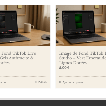
 Fond TikTok Live
Image de Fond TikTok 
Gris Anthracite &
Studio – Vert Émeraud
orées
Lignes Dorées
5,00
€
panier
Détails
Ajouter au panier