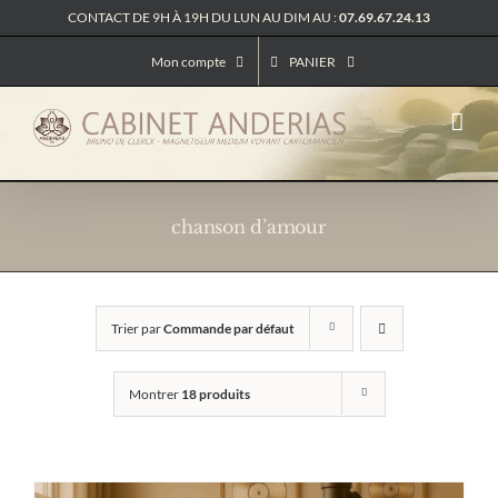
Passer
CONTACT DE 9H À 19H DU LUN AU DIM AU :
07.69.67.24.13
au
contenu
Mon compte
PANIER
chanson d’amour
Trier par
Commande par défaut
Montrer
18 produits