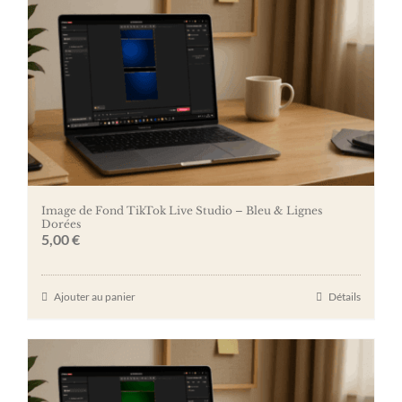
Image de Fond TikTok Live Studio – Bleu & Lignes
Dorées
5,00
€
Ajouter au panier
Détails