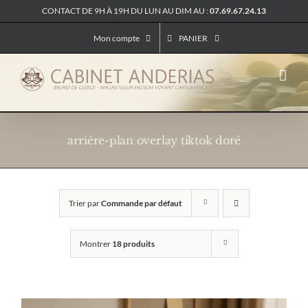
Passer
CONTACT DE 9H À 19H DU LUN AU DIM AU :
07.69.67.24.13
au
contenu
Mon compte
PANIER
arrière-plan overlay tiktok doré
Trier par
Commande par défaut
Montrer
18 produits