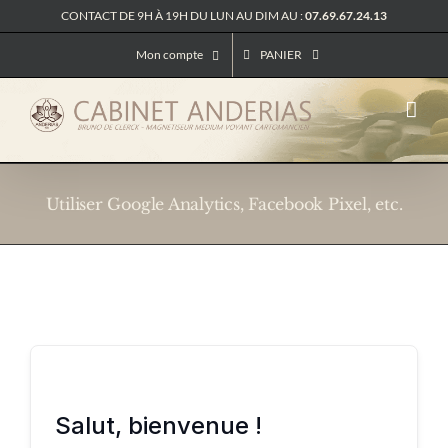
Passer
CONTACT DE 9H À 19H DU LUN AU DIM AU :
07.69.67.24.13
au
Mon compte
PANIER
contenu
Utiliser Google Analytics, Facebook Pixel, etc.
Salut, bienvenue !