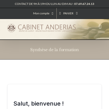
Passer
CONTACT DE 9H À 19H DU LUN AU DIM AU :
07.69.67.24.13
au
Mon compte
PANIER
contenu
Synthèse de la formation
Salut, bienvenue !