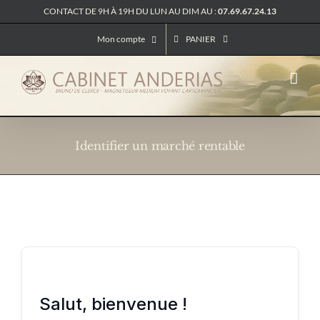
Passer
CONTACT DE 9H À 19H DU LUN AU DIM AU :
07.69.67.24.13
au
Mon compte
PANIER
contenu
Identifier un marché rentable
Salut, bienvenue !