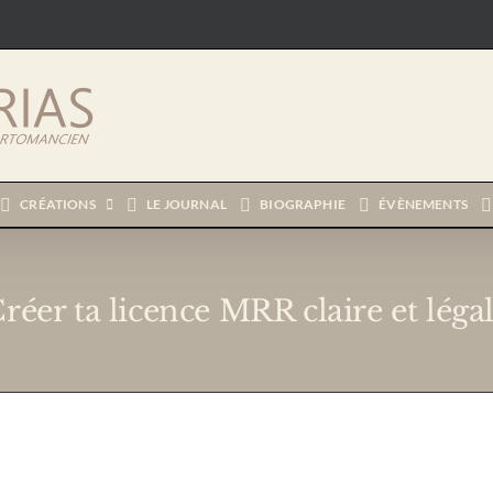
CRÉATIONS
LE JOURNAL
BIOGRAPHIE
ÉVÈNEMENTS
réer ta licence MRR claire et léga