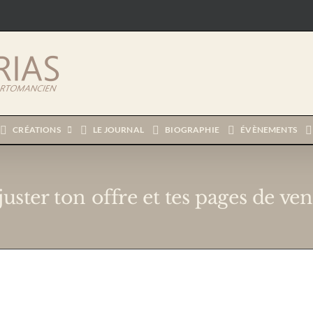
CRÉATIONS
LE JOURNAL
BIOGRAPHIE
ÉVÈNEMENTS
juster ton offre et tes pages de ven