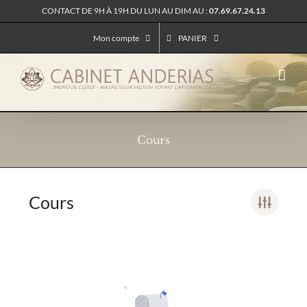
Passer
CONTACT DE 9H À 19H DU LUN AU DIM AU :
07.69.67.24.13
au
contenu
Mon compte
PANIER
Cours
Cours