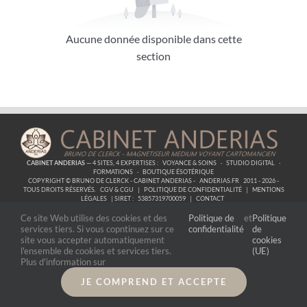
Aucune donnée disponible dans cette
section
CABINET ANDERIAS
— 4 SITES, 4 EXPERTISES :
VOYANCE & SOINS
·
STUDIO DIGITAL
·
FORMATIONS
·
BOUTIQUE ÉSOTÉRIQUE
COPYRIGHT © BRUNO DE CLERCK - CABINET ANDERIAS -
ANDERIAS.FR
2011 - 2026 -
TOUS DROITS RÉSERVÉS.
CGV & CGU
|
POLITIQUE DE CONFIDENTIALITÉ
|
MENTIONS
LÉGALES
| SIRET :
53857319700059
|
CONTACT
Ce site Web utilise des cookies et des
Politique de
et
Politique
services tiers. Si vous copntinuez sur ce
confidentialité
de
site vous accepter automatiquement
cookies
l'ensemble de cookies et services tiers.
(UE)
Plus d'information sur
JE COMPREND ET ACCEPTE