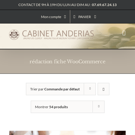
Passer
CONTACT DE 9H À 19H DU LUN AU DIM AU :
07.69.67.24.13
au
contenu
Mon compte
PANIER
rédaction fiche WooCommerce
Trier par
Commande par défaut
Montrer
54 produits