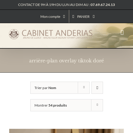
Passer
CONTACT DE 9H À 19H DU LUN AU DIM AU :
07.69.67.24.13
au
contenu
Mon compte
PANIER
arrière-plan overlay tiktok doré
Trier par
Nom
Montrer
54 produits