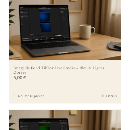
Image de Fond TikTok Live Studio – Bleu & Lignes
Dorées
5,00
€
Ajouter au panier
Détails